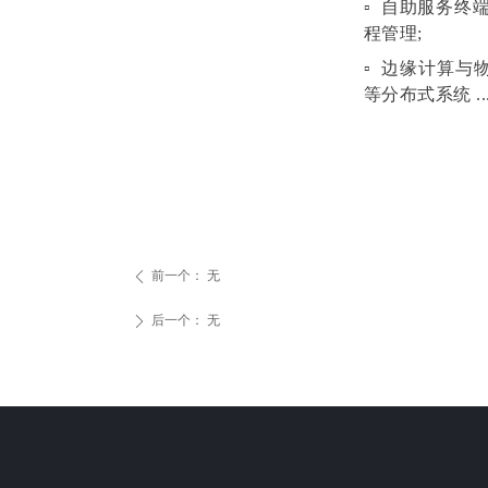
▫ 自助服务终
程管理;
▫ 边缘计算
等分布式系统 ....
前一个：
无
ꄴ
后一个：
无
ꄲ